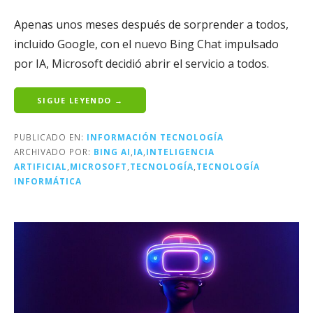
Apenas unos meses después de sorprender a todos,
incluido Google, con el nuevo Bing Chat impulsado
por IA, Microsoft decidió abrir el servicio a todos.
SIGUE LEYENDO →
PUBLICADO EN:
INFORMACIÓN TECNOLOGÍA
ARCHIVADO POR:
BING AI
,
IA
,
INTELIGENCIA
ARTIFICIAL
,
MICROSOFT
,
TECNOLOGÍA
,
TECNOLOGÍA
INFORMÁTICA